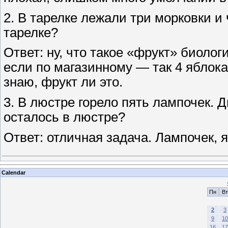
2. В тарелке лежали три морковки и
тарелке?
Ответ: ну, что такое «фрукт» биолог
если по магазинному — так 4 яблока.
знаю, фрукт ли это.
3. В люстре горело пять лампочек. Д
осталось в люстре?
Ответ: отличная задача. Лампочек, 
Calendar
Пн
Вт
2
3
9
10
16
17