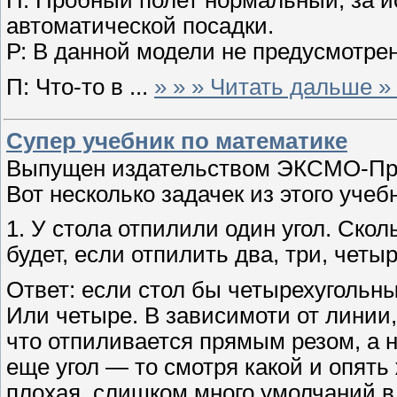
П: Пробный полет нормальный, за 
автоматической посадки.
Р: В данной модели не предусмотре
П: Что-то в
...
» » » Читать дальше » 
Супер учебник по математике
Выпущен издательством ЭКСМО-Прес
Вот несколько задачек из этого учеб
1. У стола отпилили один угол. Сколь
будет, если отпилить два, три, четы
Ответ: если стол бы четырехугольный
Или четыре. В зависимоти от линии,
что отпиливается прямым резом, а
еще угол — то смотря какой и опять
плохая, слишком много умолчаний 