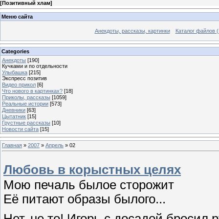
[
Позитивный хлам
]
Меню сайта
Анекдоты, рассказы, картинки
Каталог файлов (
Categories
Анекдоты
[190]
Кучками и по отдельности
Улыбашка
[215]
Экспресс позитив
Видео прикол
[6]
Что нового в картинках?
[18]
Приколы, рассказы
[1059]
Реальные истории
[573]
Дневники
[63]
Цытатник
[15]
Грустные рассказы
[10]
Новости сайта
[15]
Главная
»
2007
»
Апрель
»
02
Любовь в корыстных целях
Мою печаль былое сторожит
Её питают образы былого...
Нет, не то! Игорь с досадой бросил р