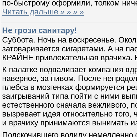
по-быстрому оформили, толком ниче
Читать дальше » » » »
Не грози санитару!
Суббота. Ночь на воскресенье. Око
затоваривается сигаретами. А на п
КРАЙНЕ привлекательная врачиха. 
К палатке подваливает компания вдры
наверное, за пивом. После непродо
плебса в мозгенках формируется ре
заигрываний типа пойти с ними вып
естественного сначала вежливого, п
вызревает идея относительно того, ч
и врачиху принимаются вынимать и
Подскочившего водилу немедленно о