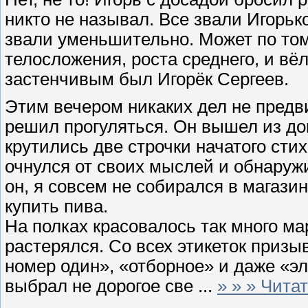
никто не называл. Все звали Игорьк
звали уменьшительно. Может по том
телосложения, роста среднего, и вё
застенчивым был Игорёк Сергеев.
Этим вечером никаких дел не предви
решил прогуляться. Он вышел из дом
крутились две строчки начатого стих
очнулся от своих мыслей и обнаружи
он, я совсем не собирался в магазин
купить пива.
На полках красовалось так много ма
растерялся. Со всех этикеток призы
номер один», «отборное» и даже «э
выбрал не дорогое све
...
» » » Чита