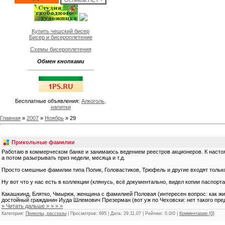
Купить чешский бисер
Бисер и бисероплетение
Схемы бисероплетения
Обмен кнопками
______________________
Бесплатные объявления:
Алкоголь,
напитки
Главная
»
2007
»
Ноябрь
»
29
Прикольные фамилии
Работаю в коммерческом банке и занимаюсь ведением реестров акционеров. К насто
а потом разыгрывать приз недели, месяца и т.д.
Просто смешные фамилии типа Попик, Головастиков, Трюфель и другие входят только 
Ну вот что у нас есть в коллекции (клянусь, всё документально, видел копии паспорта!
Какашкинд, Блятко, Чмырюк, женщина с фамилией Половая (интересен вопрос: как жиз
достойный гражданин Иуда Шлемович Презерман (вот уж по Чеховски: нет такого пред
» Читать дальше » » » »
Категория:
Приколы, рассказы
| Просмотров: 695 | Дата:
29.11.07
| Рейтинг: 0.0/0 |
Комментарии (0)