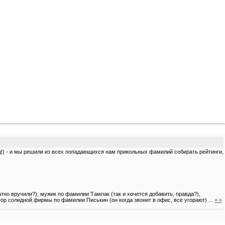
!) - и мы решили из всех попадающихся нам прикольных фамилий собирать рейтинги,
но вручили?), мужик по фамилии Тампак (так и хочется добавить, правда?),
ктор солидной фирмы по фамилии Писькин (он когда звонит в офис, все угорают)
...
» »