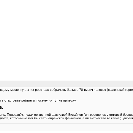
ящему моменту в этих реестрах собралось больше 70 тысяч человек (маленький город
в стартовые рейтинги, посему их тут не привожу.
).
нь, Половая?), чудак со звучной фамилией Билайнер (интересно, ему сотовый бесплат
мета, который не мог бы стать еврейской фамилией, а имя-отчество то какие!), дире