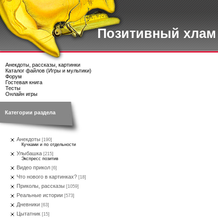
Позитивный хлам
Анекдоты, рассказы, картинки
Каталог файлов (Игры и мультики)
Форум
Гостевая книга
Тесты
Онлайн игры
Категории раздела
Анекдоты
[190]
Кучками и по отдельности
Улыбашка
[215]
Экспресс позитив
Видео прикол
[6]
Что нового в картинках?
[18]
Приколы, рассказы
[1059]
Реальные истории
[573]
Дневники
[63]
Цытатник
[15]