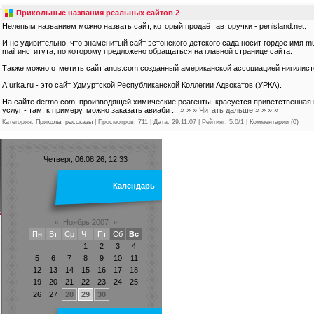
Прикольные названия реальных сайтов 2
Нелепым названием можно назвать сайт, который продаёт авторучки - penisland.net.
И не удивительно, что знаменитый сайт эстонского детского сада носит гордое имя m
mail института, по которому предложено обращаться на главной странице сайта.
Также можно отметить сайт anus.com созданный американской ассоциацией нигилистов 
А urka.ru - это сайт Удмуртской Республиканской Коллегии Адвокатов (УРКА).
На сайте dermo.com, производящей химические реагенты, красуется приветственная н
услуг - там, к примеру, можно заказать авиаби
...
» » » Читать дальше » » » »
Категория:
Приколы, рассказы
| Просмотров: 711 | Дата:
29.11.07
| Рейтинг: 5.0/1 |
Комментарии (0)
Четверг, 06.08.26, 12:33
Календарь
«
Ноябрь 2007
»
Пн
Вт
Ср
Чт
Пт
Сб
Вс
1
2
3
4
5
6
7
8
9
10
11
12
13
14
15
16
17
18
19
20
21
22
23
24
25
26
27
28
29
30