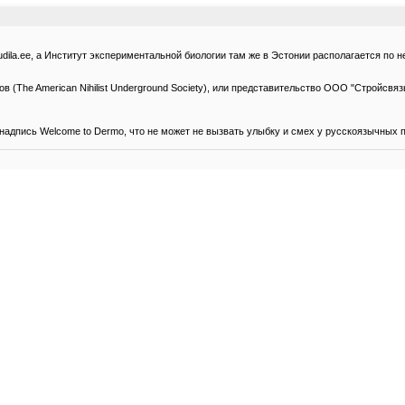
udila.ee, а Институт экспериментальной биологии там же в Эстонии располагается по н
(The American Nihilist Underground Society), или представительство ООО "Стройсвязь
адпись Welcome to Dermo, что не может не вызвать улыбку и смех у русскоязычных п