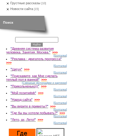
Грустные рассказы
[10]
Новости сайта
[15]
Поиск
"
Древняя система развития
человека. Занятия. Москва.
"
>>>
[
Болталка
]
"
Реклама - двигатель прогресса
"
>>>
[
Болталка
]
"
Цигун
"
>>>
[
Болталка
]
"
Подскажите, как Мне сделать
теплый пол в ванной
"
>>>
[
Смешные фотографии и картинки
]
"
Прикольненько))
"
>>>
[
Болталка
]
"
Мой позитифф
"
>>>
[
Болталка
]
"
Народ сайта
"
>>>
[
Болталка
]
"
Вы верите в приметы?
"
>>>
[
Болталка
]
"
Где бы вы хотели побывать?
"
>>>
[
Болталка
]
"
Лето, ах, Лето!
"
>>>
[
Болталка
]