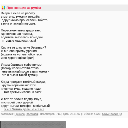
Про женщин за рулём
Вчера я ехал на работу
в метель, туман и гололёд,
вдруг мимо пронеслась Тойота,
взяла опасный поворот.
Пересекая автостраду там,
где сплошная полоса,
водитель мазалась помадой
и тушью красила глаза!
Как тут от злости не беситься?
Я в гневе бритву уронил
(я дома не успел побриться
и по дороге щёки брил).
Упала бритва в кофе прямо
(между колен стоял стакан -
мне вкусный кофе варит мама -
его я пью в такой туман).
Когда предмет тяжёлый падал,
крутой горячий кипяток
плеснул туда, куда не надо
- там третьей степени ожог.
И вот от боли я подпрыгнул,
и из моей руки другой
вдруг выпал телефон мобильный
...
» » » Читать дальше » » » »
Категория:
Приколы, рассказы
| Просмотров: 714 | Дата:
28.11.07
| Рейтинг: 5.0/5 |
Комментарии (0)