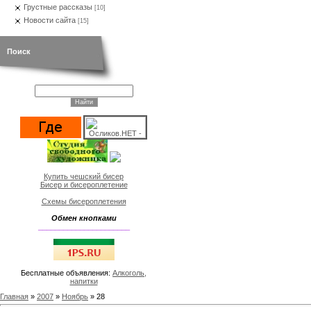
Грустные рассказы
[10]
Новости сайта
[15]
Поиск
Купить чешский бисер
Бисер и бисероплетение
Схемы бисероплетения
Обмен кнопками
______________________
Бесплатные объявления:
Алкоголь,
напитки
Главная
»
2007
»
Ноябрь
»
28