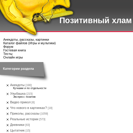
Позитивный хлам
Анекдоты, рассказы, картинки
Каталог файлов (Игры и мультики)
Форум
Гостевая книга
Тесты
Онлайн игры
Категории раздела
Анекдоты
[190]
Кучками и по отдельности
Улыбашка
[215]
Экспресс позитив
Видео прикол
[6]
Что нового в картинках?
[18]
Приколы, рассказы
[1059]
Реальные истории
[573]
Дневники
[63]
Цытатник
[15]