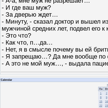
- А-а, мне муж не разрешает…
- И где ваш муж?
- За дверью ждет…
- Минуту, - сказал доктор и вышел и
мужчиной средних лет, подвел его к 
- Это что?
- Как что, п…да…
- Нет, я в смысле почему вы ей бри
- Я запрещаю…? Да мне вообще по
- А это не мой муж…, - выдала паци
Calendar
Пн
Вт
1
2
8
9
15
16
22
23