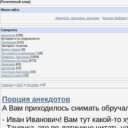
[
Позитивный хлам
]
Меню сайта
Анекдоты, рассказы, картинки
Каталог файлов (
Categories
Анекдоты
[190]
Кучками и по отдельности
Улыбашка
[215]
Экспресс позитив
Видео прикол
[6]
Что нового в картинках?
[18]
Приколы, рассказы
[1059]
Реальные истории
[573]
Дневники
[63]
Цытатник
[15]
Грустные рассказы
[10]
Новости сайта
[15]
Главная
»
2007
»
Октябрь
»
07
Порция анекдотов
А Вам приходилось снимать обручал
- Иван Иванович! Вам тут какой-то 
- Танечка, это по-латинице читать н